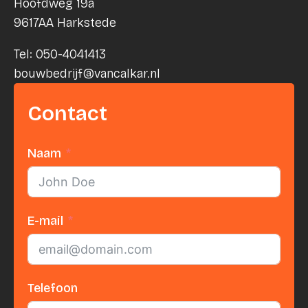
Hoofdweg 19a
9617AA Harkstede
Tel: 050-4041413
bouwbedrijf@vancalkar.nl
Contact
Naam
E-mail
Telefoon