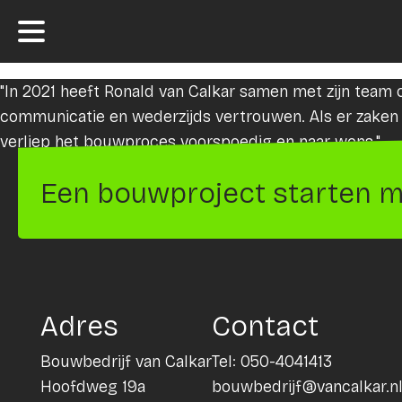
"In 2021 heeft Ronald van Calkar samen met zijn tea
communicatie en wederzijds vertrouwen. Als er zaken 
verliep het bouwproces voorspoedig en naar wens."
Een bouwproject starten m
Adres
Contact
Bouwbedrijf van Calkar
Tel:
050-4041413
Hoofdweg 19a
bouwbedrijf@vancalkar.n